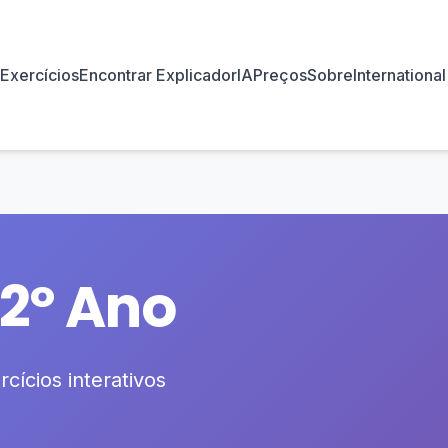
Exercícios
Encontrar Explicador
IA
Preços
Sobre
International
12º Ano
cícios interativos