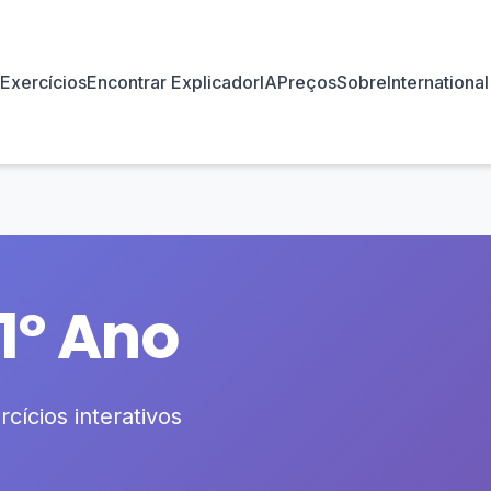
Exercícios
Encontrar Explicador
IA
Preços
Sobre
International
1º Ano
cícios interativos