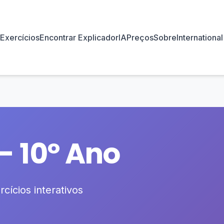
Exercícios
Encontrar Explicador
IA
Preços
Sobre
International
- 10º Ano
cícios interativos