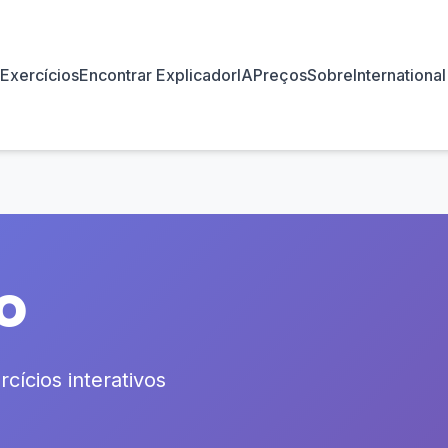
Exercícios
Encontrar Explicador
IA
Preços
Sobre
International
o
cícios interativos