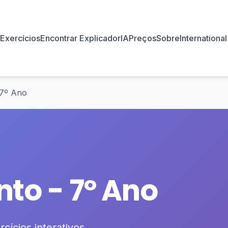
Exercícios
Encontrar Explicador
IA
Preços
Sobre
International
 7º Ano
to - 7º Ano
cícios interativos