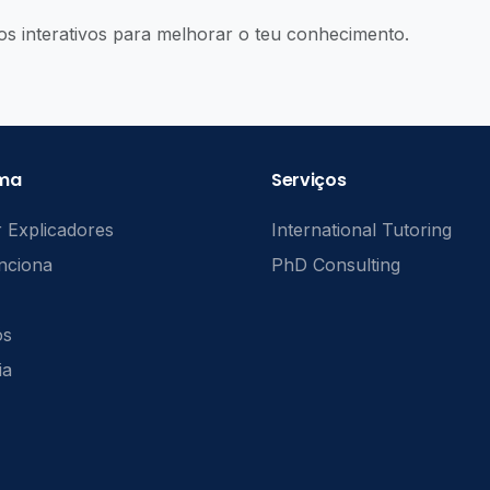
os interativos para melhorar o teu conhecimento.
rma
Serviços
 Explicadores
International Tutoring
nciona
PhD Consulting
ós
ia