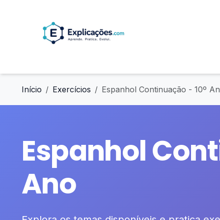
Início
Exercícios
Espanhol Continuação - 10º A
Espanhol Cont
Ano
Explora os temas disponíveis e pratica exer