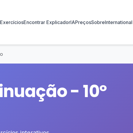
Exercícios
Encontrar Explicador
IA
Preços
Sobre
International
no
inuação - 10º
cícios interativos