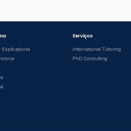
rma
Serviços
 Explicadores
International Tutoring
nciona
PhD Consulting
ós
ia