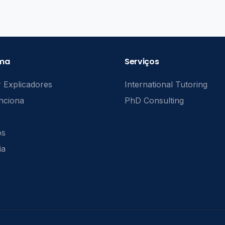
rma
Serviços
 Explicadores
International Tutoring
nciona
PhD Consulting
ós
ia