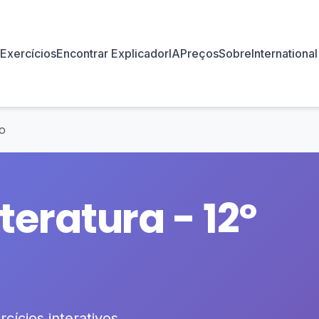
Exercícios
Encontrar Explicador
IA
Preços
Sobre
International
no
teratura - 12º
cícios interativos