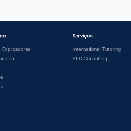
rma
Serviços
 Explicadores
International Tutoring
nciona
PhD Consulting
ós
ia