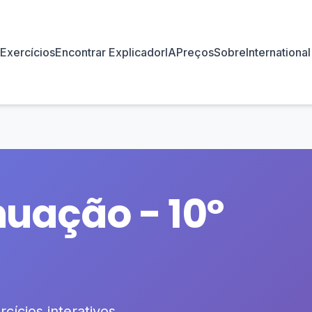
Exercícios
Encontrar Explicador
IA
Preços
Sobre
International
uação - 10º
cícios interativos