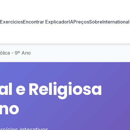
Exercícios
Encontrar Explicador
IA
Preços
Sobre
International
ólica - 9º Ano
l e Religiosa
Ano
cícios interativos