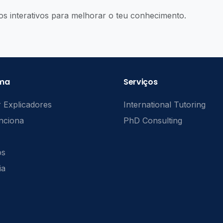
os interativos para melhorar o teu conhecimento.
rma
Serviços
 Explicadores
International Tutoring
nciona
PhD Consulting
ós
ia