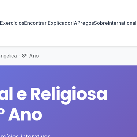
Exercícios
Encontrar Explicador
IA
Preços
Sobre
International
ngélica - 8º Ano
l e Religiosa
º Ano
cícios interativos