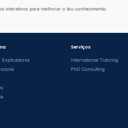
os interativos para melhorar o teu conhecimento.
rma
Serviços
 Explicadores
International Tutoring
nciona
PhD Consulting
ós
ia