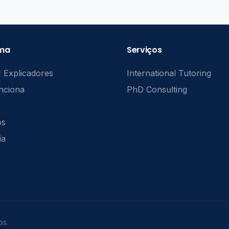
rma
Serviços
 Explicadores
International Tutoring
nciona
PhD Consulting
ós
ia
os.