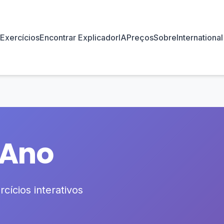
Exercícios
Encontrar Explicador
IA
Preços
Sobre
International
 Ano
cícios interativos