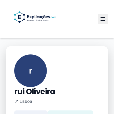
r
rui Oliveira
📍 Lisboa