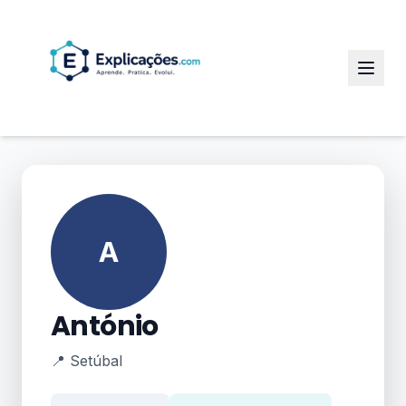
A
António
📍 Setúbal