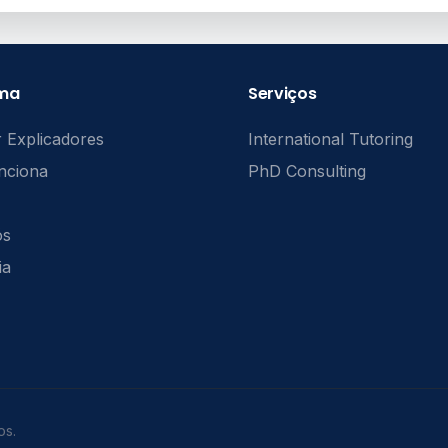
rma
Serviços
 Explicadores
International Tutoring
nciona
PhD Consulting
ós
ia
os.