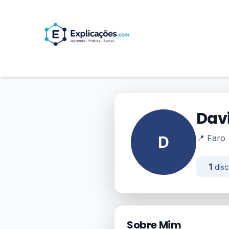
Dav
D
📍 Faro
1
disc
Sobre Mim