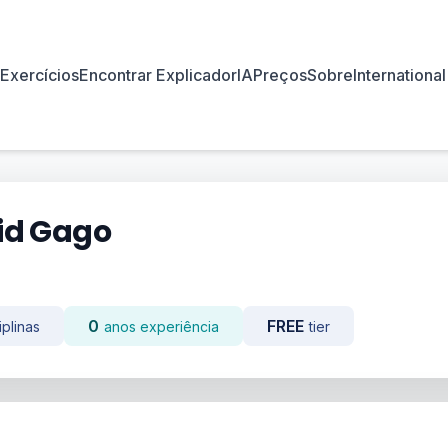
Exercícios
Encontrar Explicador
IA
Preços
Sobre
International
id Gago
0
FREE
iplinas
anos experiência
tier