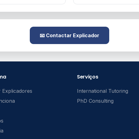
📧 Contactar Explicador
rma
Serviços
 Explicadores
International Tutoring
nciona
PhD Consulting
ós
ia