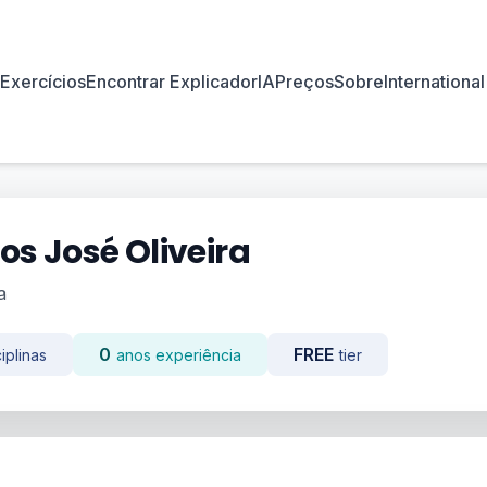
Exercícios
Encontrar Explicador
IA
Preços
Sobre
International
os José Oliveira
a
0
FREE
iplinas
anos experiência
tier