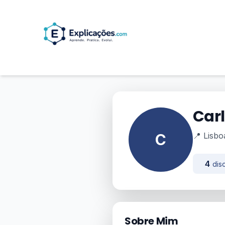
Carl
C
📍 Lisbo
4
disc
Sobre Mim