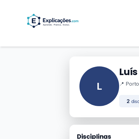
Luís
L
📍 Porto
2
disc
Disciplinas