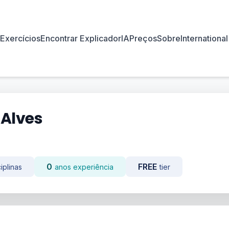
Exercícios
Encontrar Explicador
IA
Preços
Sobre
International
 Alves
0
FREE
iplinas
anos experiência
tier