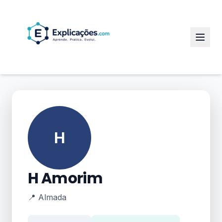
H
H Amorim
📍 Almada