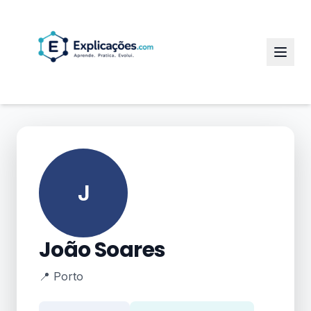
J
João Soares
📍 Porto