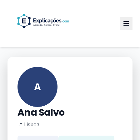
A
Ana Salvo
📍 Lisboa