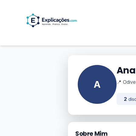
Ana
A
📍 Odive
2
disc
Sobre Mim