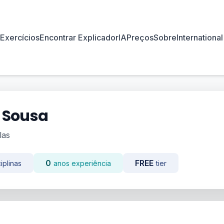
Exercícios
Encontrar Explicador
IA
Preços
Sobre
International
 Sousa
las
0
FREE
iplinas
anos experiência
tier