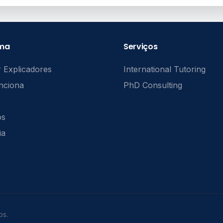
rma
Serviços
 Explicadores
International Tutoring
nciona
PhD Consulting
ós
ia
os.