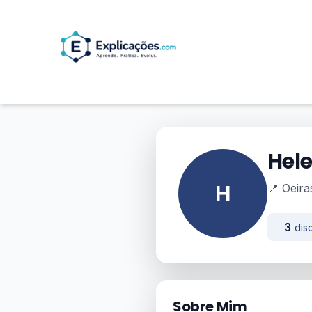
Hel
H
📍 Oeira
3
disc
Sobre Mim