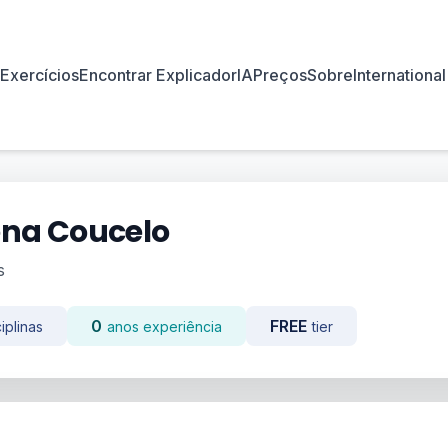
Exercícios
Encontrar Explicador
IA
Preços
Sobre
International
ena Coucelo
s
0
FREE
iplinas
anos experiência
tier