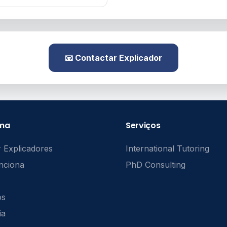
📧 Contactar Explicador
rma
Serviços
 Explicadores
International Tutoring
nciona
PhD Consulting
ós
ia