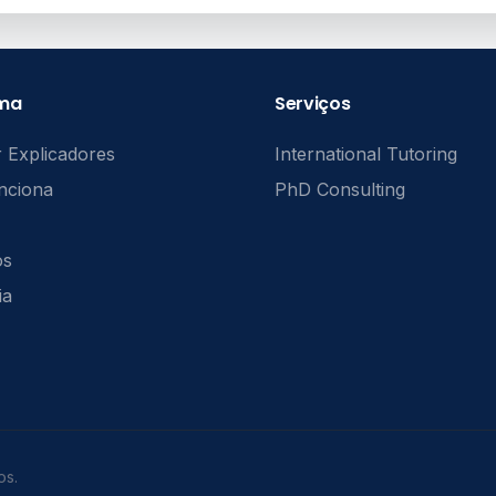
rma
Serviços
 Explicadores
International Tutoring
nciona
PhD Consulting
ós
ia
os.