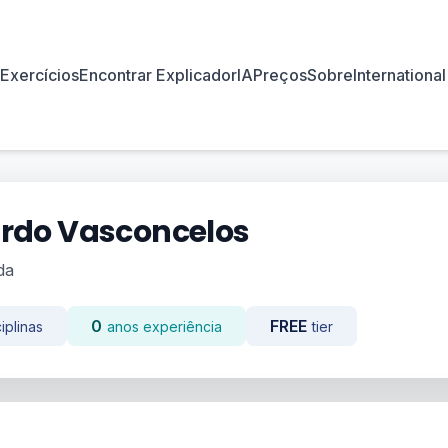
Exercícios
Encontrar Explicador
IA
Preços
Sobre
International
ardo Vasconcelos
da
0
FREE
iplinas
anos experiência
tier