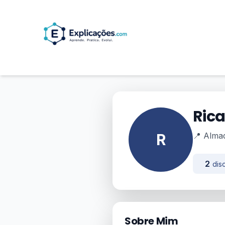
Ric
R
📍 Alma
2
disc
Sobre Mim