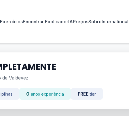
Exercícios
Encontrar Explicador
IA
Preços
Sobre
International
PLETAMENTE
s de Valdevez
0
FREE
iplinas
anos experiência
tier