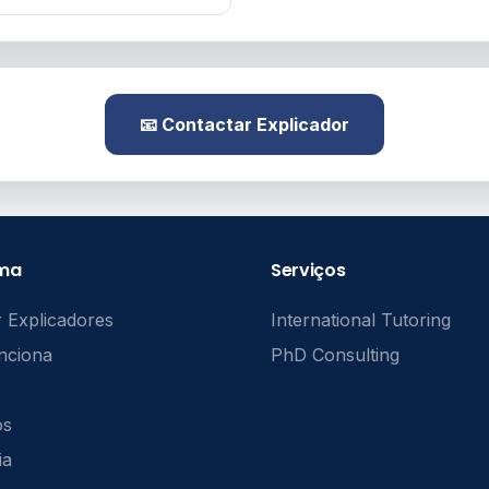
📧 Contactar Explicador
rma
Serviços
 Explicadores
International Tutoring
nciona
PhD Consulting
ós
ia