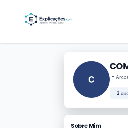
COM
C
📍 Arco
3
disc
Sobre Mim