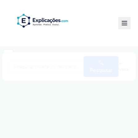
+
−
🔍
←
Voltar
Pesquisar