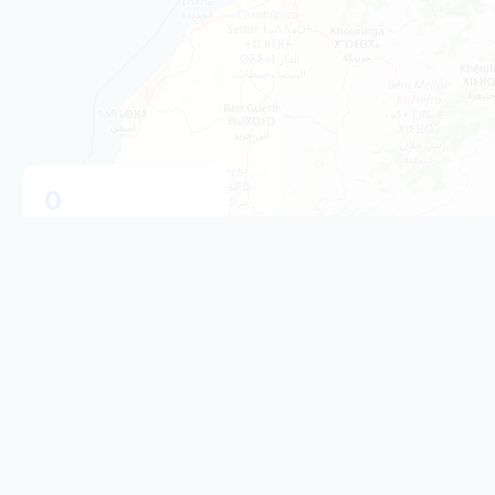
0
Explicadores no mapa
Leaflet
|
© OpenStreetMap contributors