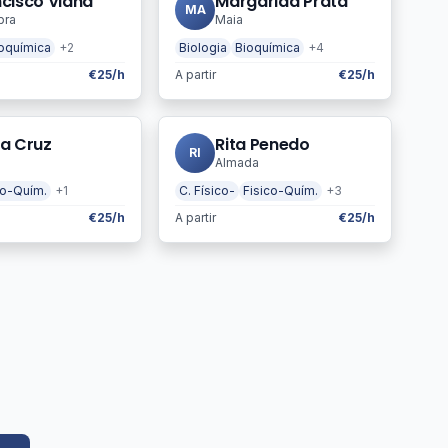
cisco Viana
Margarida Prata
MA
bra
Maia
oquímica
+2
Biologia
Bioquímica
+4
€25/h
A partir
€25/h
la Cruz
Rita Penedo
RI
Almada
co-Quím.
+1
C. Físico-
Fisico-Quím.
+3
€25/h
A partir
€25/h