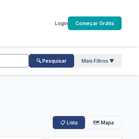
Login
Começar Grátis
🔍 Pesquisar
Mais Filtros ▼
📋 Lista
🗺️ Mapa