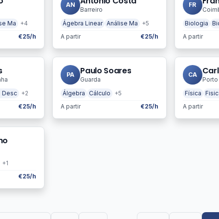
o
António Costa
Fran
AN
FR
Barreiro
Coim
ise Ma
+4
Ágebra Linear
Análise Ma
+5
Biologia
Bi
€25/h
A partir
€25/h
A partir
s
Paulo Soares
Car
PA
CA
nha
Guarda
Porto
 Desc
+2
Álgebra
Cálculo
+5
Física
Fisi
€25/h
A partir
€25/h
A partir
ho
+1
€25/h