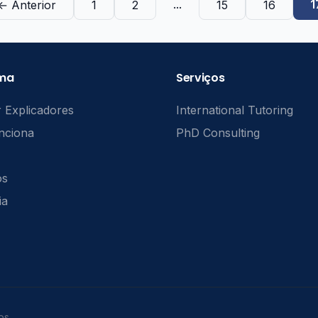
...
1
← Anterior
1
2
15
16
rma
Serviços
 Explicadores
International Tutoring
nciona
PhD Consulting
ós
ia
os.