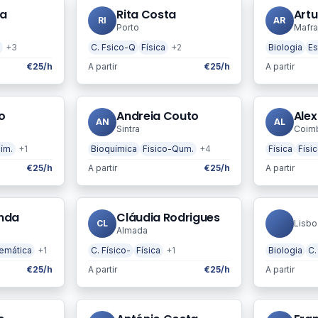
ra
Rita Costa
Artu
RI
AR
Porto
Mafra
+3
C. Fsico-Q
Física
+2
Biologia
Es
€25/h
A partir
€25/h
A partir
o
Andreia Couto
Ale
AN
AL
Sintra
Coim
ím.
+1
Bioquímica
Fisico-Qum.
+4
Física
Físi
€25/h
A partir
€25/h
A partir
anda
Cláudia Rodrigues
CL
Lisbo
Almada
emática
+1
C. Físico-
Física
+1
Biologia
C.
€25/h
A partir
€25/h
A partir