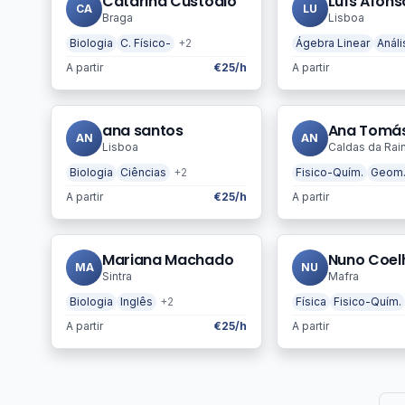
Catarina Custódio
Luís Afons
CA
LU
Braga
Lisboa
Biologia
C. Físico-
+2
Ágebra Linear
Anál
A partir
€25/h
A partir
ana santos
Ana Tomá
AN
AN
Lisboa
Caldas da Rai
Biologia
Ciências
+2
Fisico-Quím.
Geom.
A partir
€25/h
A partir
Mariana Machado
Nuno Coel
MA
NU
Sintra
Mafra
Biologia
Inglês
+2
Física
Fisico-Quím.
A partir
€25/h
A partir