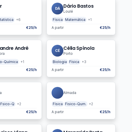
r
Dário Bastos
DÁ
Loulé
tatística
+6
Física
Matemática
+1
€25/h
A partir
€25/h
xandre André
Célia Spínola
CÉ
bra
Porto
co-Química
+1
Biologia
Física
+3
€25/h
A partir
€25/h
a
Almada
 Fsico-Q
+2
Física
Fisico-Qum.
+2
€25/h
A partir
€25/h