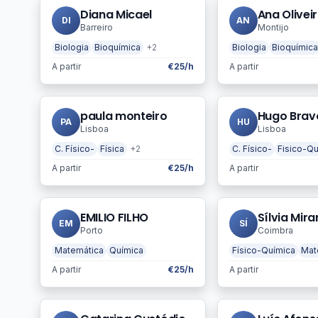
Diana Micael
Ana Olivei
DI
AN
Barreiro
Montijo
Biologia
Bioquímica
+2
Biologia
Bioquímica
A partir
€25/h
A partir
paula monteiro
Hugo Brav
PA
HU
Lisboa
Lisboa
C. Físico-
Física
+2
C. Físico-
Fisico-Qu
A partir
€25/h
A partir
EMILIO FILHO
Sílvia Mir
EM
SÍ
Porto
Coimbra
Matemática
Química
Físico-Química
Mat
A partir
€25/h
A partir