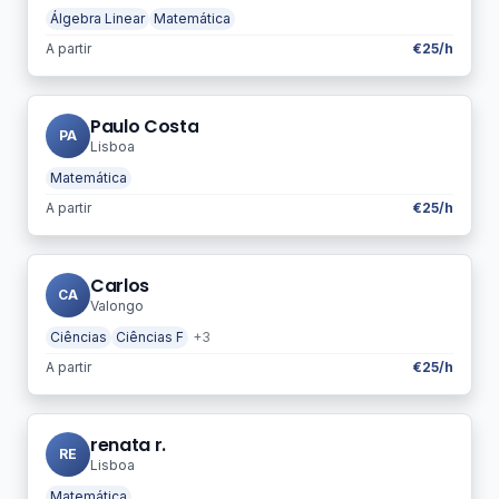
Álgebra Linear
Matemática
A partir
€25/h
Paulo Costa
PA
Lisboa
Matemática
A partir
€25/h
Carlos
CA
Valongo
Ciências
Ciências F
+3
A partir
€25/h
renata r.
RE
Lisboa
Matemática