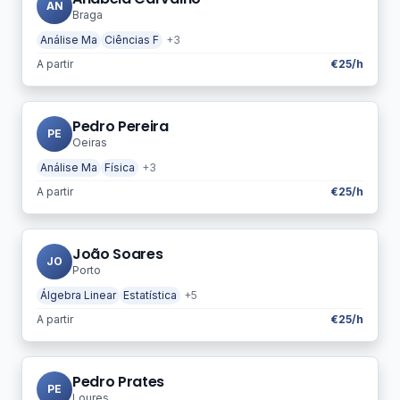
AN
Braga
Análise Ma
Ciências F
+3
A partir
€25/h
Pedro Pereira
PE
Oeiras
Análise Ma
Física
+3
A partir
€25/h
João Soares
JO
Porto
Álgebra Linear
Estatística
+5
A partir
€25/h
Pedro Prates
PE
Loures