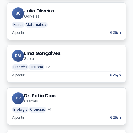
Júlio Oliveira
JÚ
Odivelas
Física
Matemática
A partir
€25/h
Ema Gonçalves
EM
Seixal
Francês
História
+2
A partir
€25/h
Dr. Sofia Dias
DR
Cascais
Biologia
Ciências
+1
A partir
€25/h