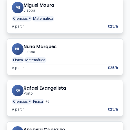
Miguel Moura
MI
Lisboa
Ciências F
Matemática
A partir
€25/h
Nuno Marques
NU
Lisboa
Física
Matemática
A partir
€25/h
Rafael Evangelista
RA
Porto
Ciências F
Física
+2
A partir
€25/h
Anabela Carvalho