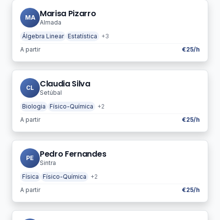
Marisa Pizarro
MA
Almada
Álgebra Linear
Estatística
+3
A partir
€25/h
Claudia Silva
CL
Setúbal
Biologia
Físico-Química
+2
A partir
€25/h
Pedro Fernandes
PE
Sintra
Física
Físico-Química
+2
A partir
€25/h