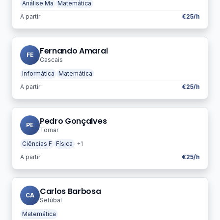
Análise Ma
Matemática
A partir
€25/h
Fernando Amaral
FE
Cascais
Informática
Matemática
A partir
€25/h
Pedro Gonçalves
PE
Tomar
Ciências F
Física
+1
A partir
€25/h
Carlos Barbosa
CA
Setúbal
Matemática