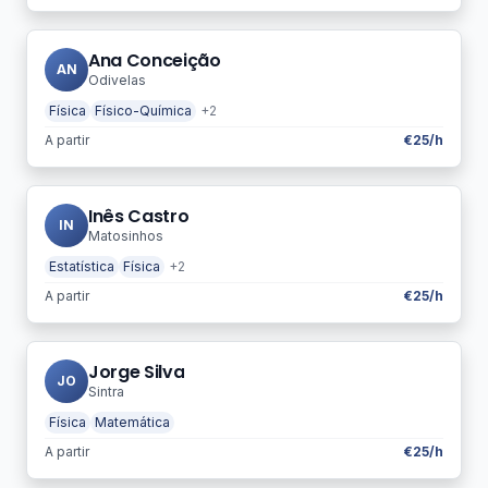
Ana Conceição
AN
Odivelas
Física
Físico-Química
+2
A partir
€25/h
Inês Castro
IN
Matosinhos
Estatística
Física
+2
A partir
€25/h
Jorge Silva
JO
Sintra
Física
Matemática
A partir
€25/h