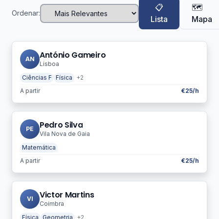
📋
🗺️
Ordenar:
Lista
Mapa
António Gameiro
AN
Lisboa
Ciências F
Física
+2
A partir
€25/h
Pedro Silva
PE
Vila Nova de Gaia
Matemática
A partir
€25/h
Victor Martins
VI
Coimbra
Física
Geometria
+2