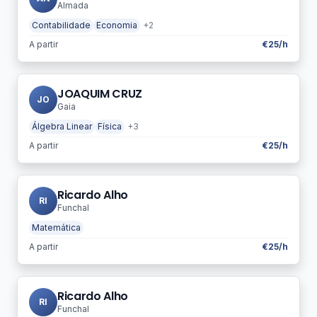
Almada
Contabilidade
Economia
+2
A partir
€25/h
JOAQUIM CRUZ
JO
Gaia
Álgebra Linear
Física
+3
A partir
€25/h
Ricardo Alho
RI
Funchal
Matemática
A partir
€25/h
Ricardo Alho
RI
Funchal