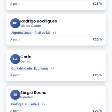
A partir
€25/h
Rodrigo Rodrigues
RO
Vila do Conde
Álgebra Linear
Análise Ma
+1
A partir
€25/h
Carla
CA
Oeiras
Contabilidade
Economia
+1
A partir
€25/h
Sérgio Rocha
SÉ
Paredes
Biologia
C. Terra e
+2
A partir
€25/h