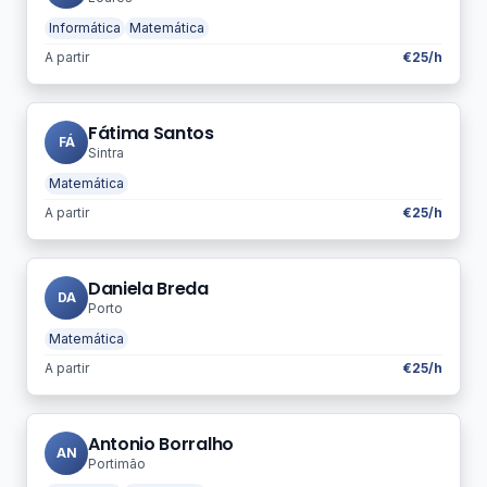
Informática
Matemática
A partir
€25/h
Fátima Santos
FÁ
Sintra
Matemática
A partir
€25/h
Daniela Breda
DA
Porto
Matemática
A partir
€25/h
Antonio Borralho
AN
Portimão