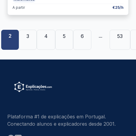
A partir
€25/h
2
...
3
4
5
6
53
Plataforma #1 de explicações em Portugal.
Conectando alunos e explicadores desde 2001.