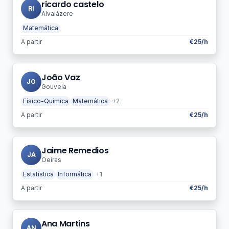
ricardo castelo
RI
Alvaiázere
Matemática
A partir
€25/h
João Vaz
JO
Gouveia
Físico-Química
Matemática
+2
A partir
€25/h
Jaime Remedios
JA
Oeiras
Estatística
Informática
+1
A partir
€25/h
Ana Martins
AN