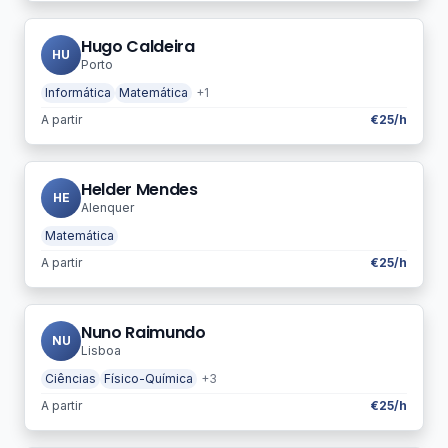
Hugo Caldeira
HU
Porto
Informática
Matemática
+1
A partir
€25/h
Helder Mendes
HE
Alenquer
Matemática
A partir
€25/h
Nuno Raimundo
NU
Lisboa
Ciências
Físico-Química
+3
A partir
€25/h