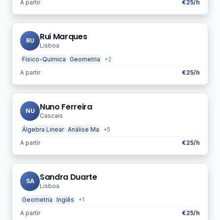
A partir
€25/h
Rui Marques
RU
Lisboa
Físico-Química
Geometria
+2
A partir
€25/h
Nuno Ferreira
NU
Cascais
Álgebra Linear
Análise Ma
+5
A partir
€25/h
Sandra Duarte
SA
Lisboa
Geometria
Inglês
+1
A partir
€25/h