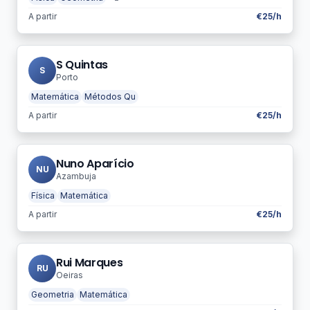
A partir
€25/h
S Quintas
S
Porto
Matemática
Métodos Qu
A partir
€25/h
Nuno Aparício
NU
Azambuja
Física
Matemática
A partir
€25/h
Rui Marques
RU
Oeiras
Geometria
Matemática