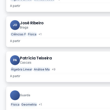
A partir
José Ribeiro
JO
Braga
Ciências F
Física
+1
A partir
Patrícia Teixeira
PA
Cascais
Álgebra Linear
Análise Ma
+9
A partir
Guarda
Física
Geometria
+1