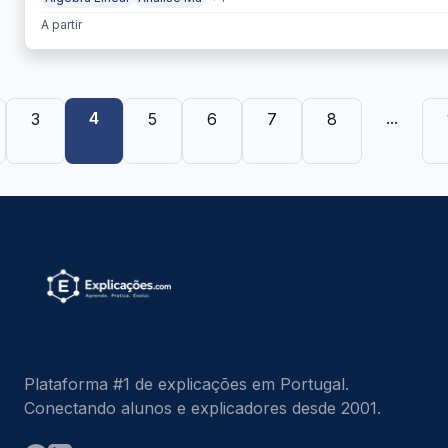
A partir
4
...
3
5
6
7
8
Plataforma #1 de explicações em Portugal.
Conectando alunos e explicadores desde 2001.