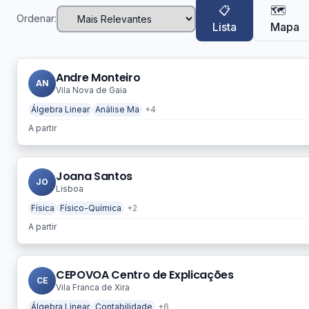
📋
🗺️
Ordenar:
Lista
Mapa
Andre Monteiro
AN
Vila Nova de Gaia
Álgebra Linear
Análise Ma
+4
A partir
Joana Santos
JO
Lisboa
Física
Físico-Química
+2
A partir
CEPOVOA Centro de Explicações
CE
Vila Franca de Xira
Álgebra Linear
Contabilidade
+6