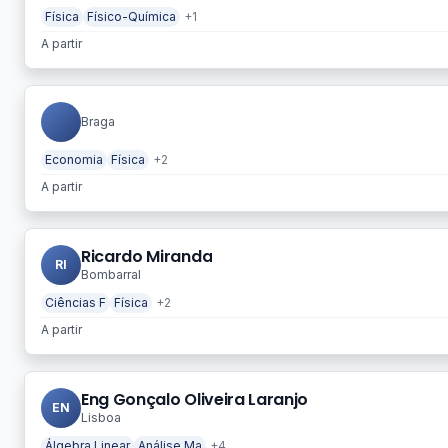
Física
Físico-Química
+1
A partir
Braga
Economia
Física
+2
A partir
Ricardo Miranda
RI
Bombarral
Ciências F
Física
+2
A partir
Eng Gonçalo Oliveira Laranjo
EN
Lisboa
Álgebra Linear
Análise Ma
+4