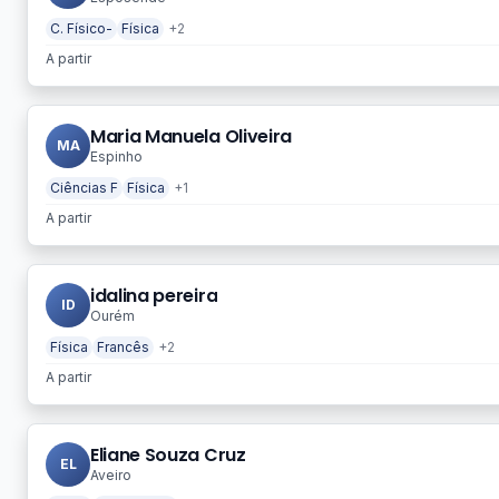
C. Físico-
Física
+2
A partir
Maria Manuela Oliveira
MA
Espinho
Ciências F
Física
+1
A partir
idalina pereira
ID
Ourém
Física
Francês
+2
A partir
Eliane Souza Cruz
EL
Aveiro