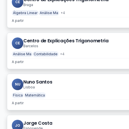
CE
Braga
Álgebra Linear
Análise Ma
+4
A partir
Centro de Explicações Trigonometria
CE
Barcelos
Análise Ma
Contabilidade
+4
A partir
Nuno Santos
NU
Lisboa
Física
Matemática
A partir
Jorge Costa
JO
Esposende