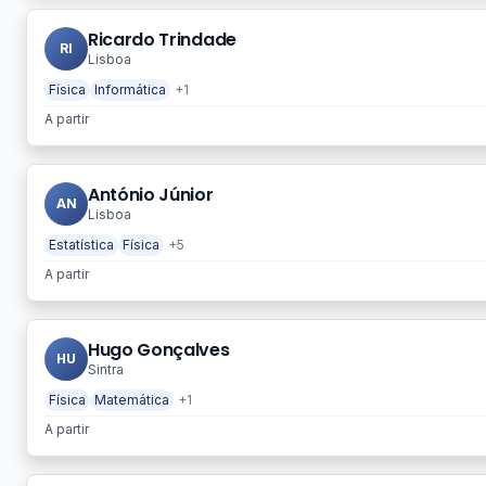
Ricardo Trindade
RI
Lisboa
Física
Informática
+1
A partir
António Júnior
AN
Lisboa
Estatística
Física
+5
A partir
Hugo Gonçalves
HU
Sintra
Física
Matemática
+1
A partir