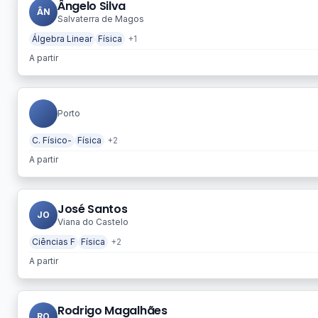
Ângelo Silva
ÂN
Salvaterra de Magos
Álgebra Linear
Física
+1
A partir
Porto
C. Físico-
Física
+2
A partir
José Santos
JO
Viana do Castelo
Ciências F
Física
+2
A partir
Rodrigo Magalhães
RO