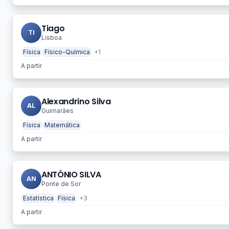
Tiago
TI
Lisboa
Física
Físico-Química
+1
A partir
Alexandrino Silva
AL
Guimarães
Física
Matemática
A partir
ANTÓNIO SILVA
AN
Ponte de Sor
Estatística
Física
+3
A partir