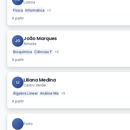
Lisboa
Física
Informática
+2
A partir
João Marques
JO
Almada
Bioquímica
Ciências F
+6
A partir
Liliana Medina
LI
Castro Verde
Álgebra Linear
Análise Ma
+5
A partir
Porto