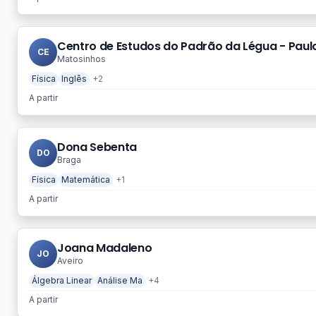
Centro de Estudos do Padrão da Légua - Paul
CE
Matosinhos
Física
Inglês
+2
A partir
Dona Sebenta
DO
Braga
Física
Matemática
+1
A partir
Joana Madaleno
JO
Aveiro
Álgebra Linear
Análise Ma
+4
A partir