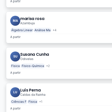
A partir
marisa rosa
MA
Azambuja
Álgebra Linear
Análise Ma
+4
A partir
Susana Cunha
SU
Odivelas
Física
Físico-Química
+2
A partir
Luís Perna
LU
Caldas da Rainha
Ciências F
Física
+1
A partir