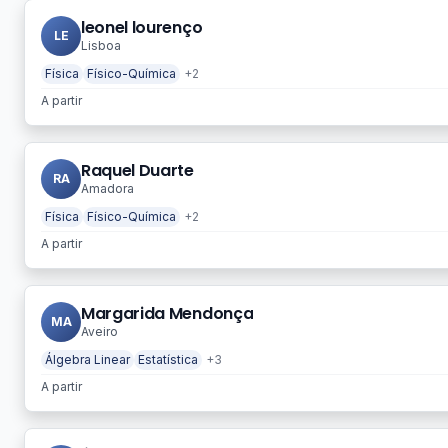
leonel lourenço
LE
Lisboa
Física
Físico-Química
+2
A partir
Raquel Duarte
RA
Amadora
Física
Físico-Química
+2
A partir
Margarida Mendonça
MA
Aveiro
Álgebra Linear
Estatística
+3
A partir