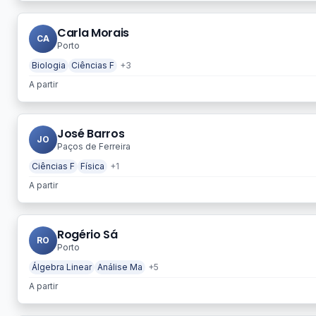
Carla Morais
CA
Porto
Biologia
Ciências F
+3
A partir
José Barros
JO
Paços de Ferreira
Ciências F
Física
+1
A partir
Rogério Sá
RO
Porto
Álgebra Linear
Análise Ma
+5
A partir