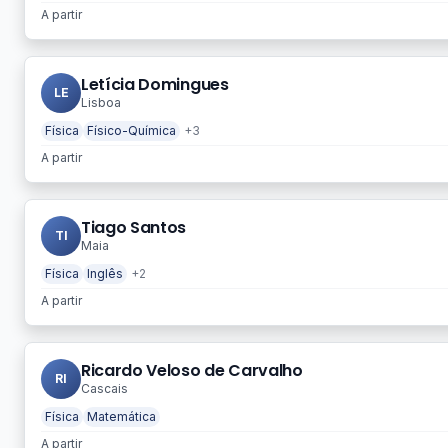
A partir
Letícia Domingues
LE
Lisboa
Física
Físico-Química
+3
A partir
Tiago Santos
TI
Maia
Física
Inglês
+2
A partir
Ricardo Veloso de Carvalho
RI
Cascais
Física
Matemática
A partir