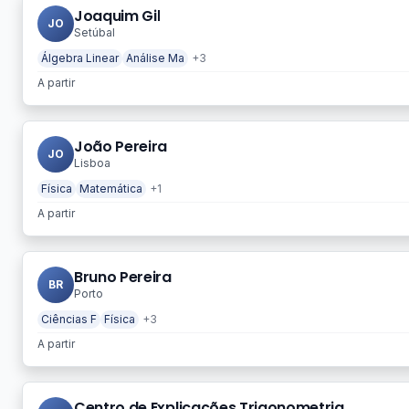
Joaquim Gil
JO
Setúbal
Álgebra Linear
Análise Ma
+3
A partir
João Pereira
JO
Lisboa
Física
Matemática
+1
A partir
Bruno Pereira
BR
Porto
Ciências F
Física
+3
A partir
Centro de Explicações Trigonometria