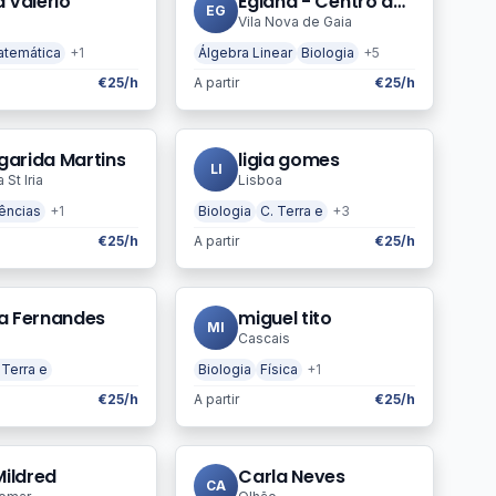
a Valério
Egiana - Centro de Estudos
EG
Vila Nova de Gaia
temática
+1
Álgebra Linear
Biologia
+5
€25/h
A partir
€25/h
garida Martins
ligia gomes
LI
St Iria
Lisboa
ências
+1
Biologia
C. Terra e
+3
€25/h
A partir
€25/h
da Fernandes
miguel tito
MI
Cascais
 Terra e
Biologia
Física
+1
€25/h
A partir
€25/h
 Mildred
Carla Neves
CA