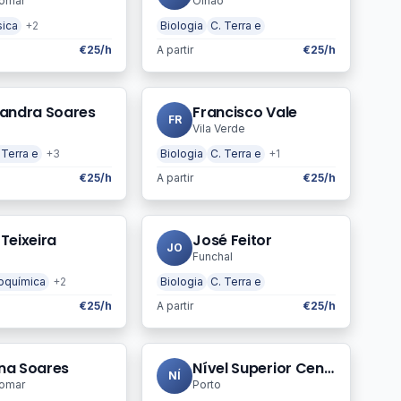
omar
Olhão
sica
+2
Biologia
C. Terra e
€25/h
A partir
€25/h
xandra Soares
Francisco Vale
FR
Vila Verde
 Terra e
+3
Biologia
C. Terra e
+1
€25/h
A partir
€25/h
Teixeira
José Feitor
JO
Funchal
oquímica
+2
Biologia
C. Terra e
€25/h
A partir
€25/h
na Soares
Nível Superior Centro de Estudos, Lda
NÍ
omar
Porto