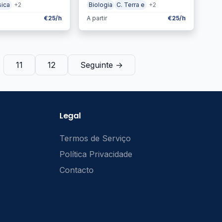
sica
+2
Biologia
C. Terra e
+2
€25/h
A partir
€25/h
11
12
Seguinte →
Legal
Termos de Serviço
Política Privacidade
Contacto