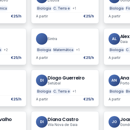
Novo
Lisboa
Gond
mica
Biologia
C. Terra e
+1
Biologia
Fí
€25/h
A partir
€25/h
A partir
Ale
Sintra
AL
Gaia
a
+2
Biologia
Matemática
+1
Biologia
C.
€25/h
A partir
€25/h
A partir
Diogo Guerreiro
Ana 
DI
AN
Setúbal
Porto
Biologia
C. Terra e
+1
Biologia
Bi
€25/h
A partir
€25/h
A partir
valho
Diana Castro
Joa
DI
JO
Vila Nova de Gaia
Gond