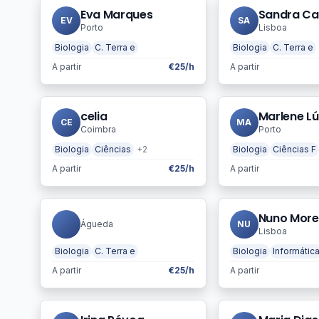
Eva Marques
Sandra Ca
EV
SA
Porto
Lisboa
Biologia
C. Terra e
Biologia
C. Terra e
A partir
€25/h
A partir
celia
Marlene Lú
CE
MA
Coimbra
Porto
Biologia
Ciências
+2
Biologia
Ciências F
A partir
€25/h
A partir
Nuno More
Águeda
NU
Lisboa
Biologia
C. Terra e
Biologia
Informátic
A partir
€25/h
A partir