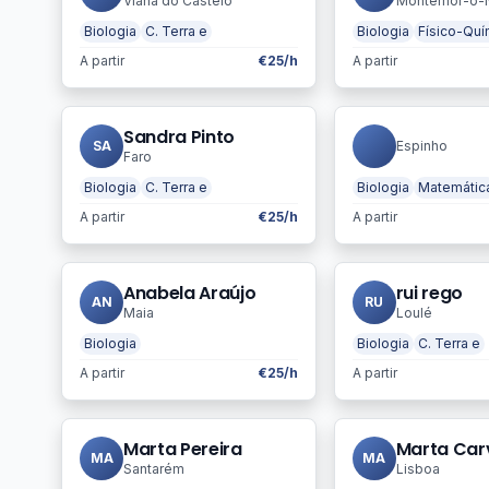
Viana do Castelo
Montemor-o-
Biologia
C. Terra e
Biologia
Físico-Quí
A partir
€25/h
A partir
Sandra Pinto
SA
Espinho
Faro
Biologia
C. Terra e
Biologia
Matemátic
A partir
€25/h
A partir
Anabela Araújo
rui rego
AN
RU
Maia
Loulé
Biologia
Biologia
C. Terra e
A partir
€25/h
A partir
Marta Pereira
Marta Car
MA
MA
Santarém
Lisboa