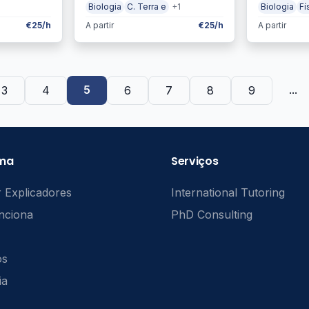
Biologia
C. Terra e
+1
Biologia
Fí
€25/h
A partir
€25/h
A partir
5
...
3
4
6
7
8
9
rma
Serviços
 Explicadores
International Tutoring
nciona
PhD Consulting
ós
ia