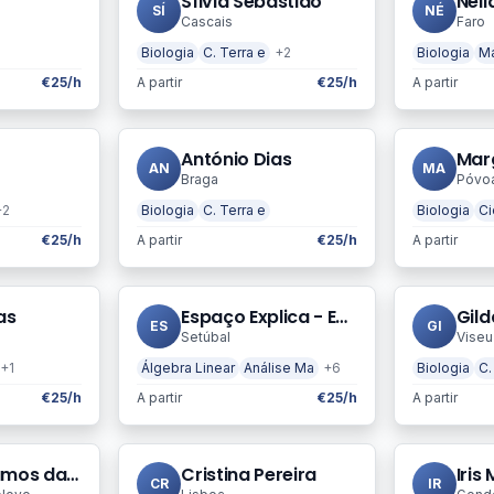
Sílvia Sebastião
Néli
SÍ
NÉ
Cascais
Faro
Biologia
C. Terra e
+2
Biologia
Ma
€25/h
A partir
€25/h
A partir
António Dias
Mar
AN
MA
Braga
Póvoa 
+2
Biologia
C. Terra e
Biologia
Ci
€25/h
A partir
€25/h
A partir
as
Espaço Explica - Explicações-Informática-Act.Lúdicas
Gil
ES
GI
Setúbal
Viseu
+1
Álgebra Linear
Análise Ma
+6
Biologia
C.
€25/h
A partir
€25/h
A partir
Ricardo Ramos da Silva
Cristina Pereira
Iris
CR
IR