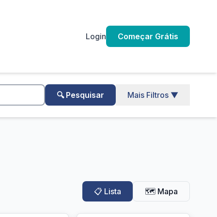
Login
Começar Grátis
🔍 Pesquisar
Mais Filtros ▼
📋 Lista
🗺️ Mapa