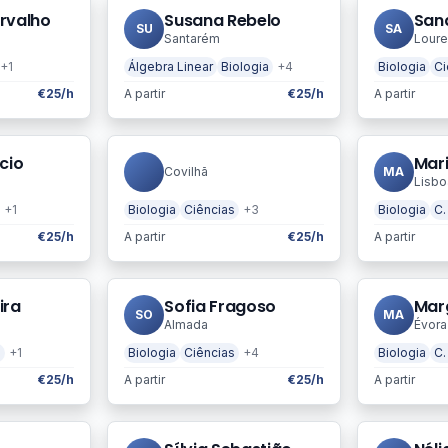
rvalho
Susana Rebelo
San
SU
SA
Santarém
Loure
+1
Álgebra Linear
Biologia
+4
Biologia
Ci
€25/h
A partir
€25/h
A partir
cio
Covilhã
MA
Lisbo
+1
Biologia
Ciências
+3
Biologia
C.
€25/h
A partir
€25/h
A partir
ira
Sofia Fragoso
Mar
SO
MA
Almada
Évora
a
+1
Biologia
Ciências
+4
Biologia
C.
€25/h
A partir
€25/h
A partir