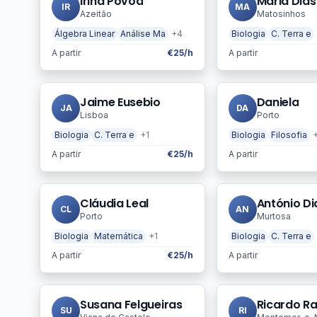
Irina Póvoa
Maria Dias
IR
MA
Azeitão
Matosinhos
Álgebra Linear
Análise Ma
+4
Biologia
C. Terra e
A partir
€25/h
A partir
Jaime Eusebio
Daniela
JA
DA
Lisboa
Porto
Biologia
C. Terra e
+1
Biologia
Filosofia
A partir
€25/h
A partir
Cláudia Leal
António Di
CL
AN
Porto
Murtosa
Biologia
Matemática
+1
Biologia
C. Terra e
A partir
€25/h
A partir
Susana Felgueiras
SU
RI