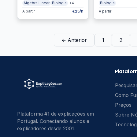
Álgebra Linear
Biologia
+4
Biologia
A partir
€25/h
A partir
← Anterior
1
2
Platafo
Pesquisar
Como Fu
Preços
Plataforma #1 de explicações em
Sobre N
Portugal. Conectando alunos e
Tecnolog
explicadores desde 2001.